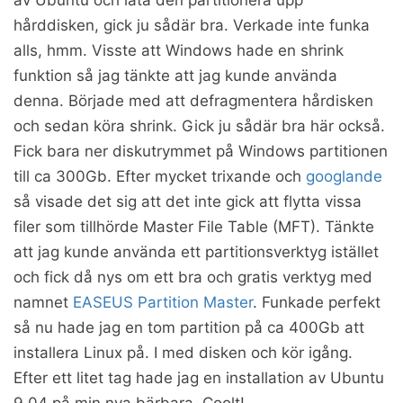
av Ubuntu och läta den partitionera upp
hårddisken, gick ju sådär bra. Verkade inte funka
alls, hmm. Visste att Windows hade en shrink
funktion så jag tänkte att jag kunde använda
denna. Började med att defragmentera hårdisken
och sedan köra shrink. Gick ju sådär bra här också.
Fick bara ner diskutrymmet på Windows partitionen
till ca 300Gb. Efter mycket trixande och
googlande
så visade det sig att det inte gick att flytta vissa
filer som tillhörde Master File Table (MFT). Tänkte
att jag kunde använda ett partitionsverktyg istället
och fick då nys om ett bra och gratis verktyg med
namnet
EASEUS Partition Master
. Funkade perfekt
så nu hade jag en tom partition på ca 400Gb att
installera Linux på. I med disken och kör igång.
Efter ett litet tag hade jag en installation av Ubuntu