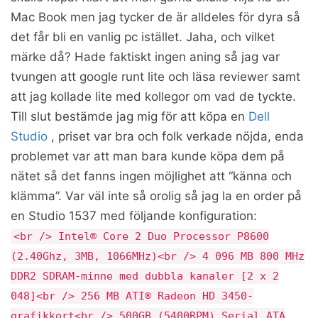
Mac Book men jag tycker de är alldeles för dyra så
det får bli en vanlig pc istället. Jaha, och vilket
märke då? Hade faktiskt ingen aning så jag var
tvungen att google runt lite och läsa reviewer samt
att jag kollade lite med kollegor om vad de tyckte.
Till slut bestämde jag mig för att köpa en
Dell
Studio
, priset var bra och folk verkade nöjda, enda
problemet var att man bara kunde köpa dem på
nätet så det fanns ingen möjlighet att “känna och
klämma”. Var väl inte så orolig så jag la en order på
en Studio 1537 med följande konfiguration:
<br /> Intel® Core 2 Duo Processor P8600
(2.40Ghz, 3MB, 1066MHz)<br /> 4 096 MB 800 MHz
DDR2 SDRAM-minne med dubbla kanaler [2 x 2
048]<br /> 256 MB ATI® Radeon HD 3450-
grafikkort<br /> 500GB (5400RPM) Serial ATA