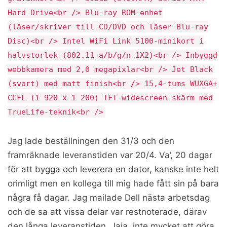
Hard Drive<br /> Blu-ray ROM-enhet
(läser/skriver till CD/DVD och läser Blu-ray
Disc)<br /> Intel WiFi Link 5100-minikort i
halvstorlek (802.11 a/b/g/n 1X2)<br /> Inbyggd
webbkamera med 2,0 megapixlar<br /> Jet Black
(svart) med matt finish<br /> 15,4-tums WUXGA+
CCFL (1 920 x 1 200) TFT-widescreen-skärm med
TrueLife-teknik<br />
Jag lade beställningen den 31/3 och den
framräknade leveranstiden var 20/4. Va’, 20 dagar
för att bygga och leverera en dator, kanske inte helt
orimligt men en kollega till mig hade fått sin på bara
några få dagar. Jag mailade Dell nästa arbetsdag
och de sa att vissa delar var restnoterade, därav
den långa leveranstiden. Jaja, inte mycket att göra