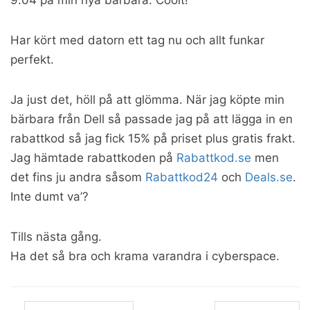
9.04 på min nya bärbara. Coolt!
Har kört med datorn ett tag nu och allt funkar
perfekt.
Ja just det, höll på att glömma. När jag köpte min
bärbara från Dell så passade jag på att lägga in en
rabattkod så jag fick 15% på priset plus gratis frakt.
Jag hämtade rabattkoden på
Rabattkod.se
men
det fins ju andra såsom
Rabattkod24
och
Deals.se
.
Inte dumt va’?
Tills nästa gång.
Ha det så bra och krama varandra i cyberspace.