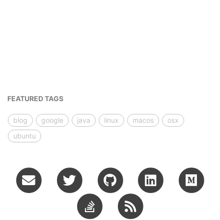
FEATURED TAGS
blog
google
java
linux
macos
osx
ubuntu