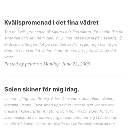
Kvällspromenad i det fina vädret
Tog en kvällspromenad till Mjörn i det fina vädret. En snabb fika på
stranden och sen hem igen, vill ju inte missa Lotta på Liseberg. 🙂
Midsommarhelgen flöt på som den skulle, regn, regn och regn.
Men nu har vi ju fint väder så det är bara att njuta så länge det
varar.
Posted by peter on Monday, June 22, 2009
Solen skiner för mig idag.
I morse sjöng alla för mig, Erica, Alexandra, Josephine, Quinn,
Mamma, Pappa. Erica smög upp tidigt i morse och var ute och
grejade i köket. Efter en stund kom hon in och sjöng för fullt
ackompanjerad av resten av ligan som befinner sig i LA. Kan det
bli bättre? Solen skiner ute fastän det är Potatisfestival så det