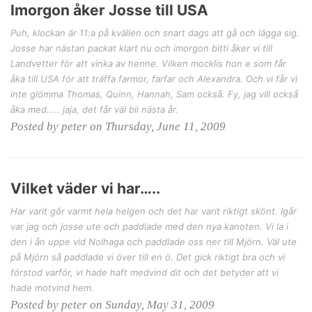
Imorgon åker Josse till USA
Puh, klockan är 11:a på kvällen och snart dags att gå och lägga sig.
Josse har nästan packat klart nu och imorgon bitti åker vi till
Landvetter för att vinka av henne. Vilken mocklis hon e som får
åka till USA för att träffa farmor, farfar och Alexandra. Och vi får vi
inte glömma Thomas, Quinn, Hannah, Sam också. Fy, jag vill också
åka med….. jaja, det får väl bli nästa år.
Posted by peter on Thursday, June 11, 2009
Vilket väder vi har…..
Har varit gôr varmt hela helgen och det har varit riktigt skönt. Igår
var jag och josse ute och paddlade med den nya kanoten. Vi la i
den i ån uppe vid Nolhaga och paddlade oss ner till Mjörn. Väl ute
på Mjörn så paddlade vi över till en ö. Det gick riktigt bra och vi
förstod varför, vi hade haft medvind dit och det betyder att vi
hade motvind hem.
Posted by peter on Sunday, May 31, 2009