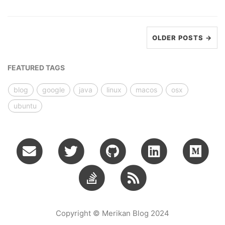
OLDER POSTS →
FEATURED TAGS
blog
google
java
linux
macos
osx
ubuntu
Copyright © Merikan Blog 2024