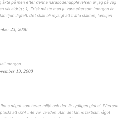
 jag åkte på men efter denna näradödenupplevelsen är jag på väg
li man väl aldrig ;-)). Frisk måste man ju vara eftersom imorgon är
familjen Jigfelt. Det skall bli mysigt att träffa släkten, familjen
ember 23, 2008
kall morgon.
ovember 19, 2008
t finns något som heter miljö och den är tydligen global. Efterso
täckt att USA inte var världen utan det fanns faktiskt något