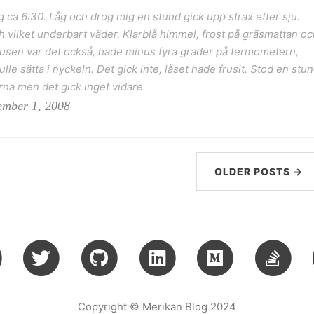
 ca 6:30. Låg och drog mig en stund gick upp strax efter sju.
åh vilket underbart väder. Klarblå himmel, frost på gräsmattan oc
m tusen var det också, hade minus fyra grader på termometern,
kulle sätta i nyckeln. Det gick inte, låset hade frusit. Stod en stu
na men det gick inget vidare.
ember 1, 2008
OLDER POSTS →
Copyright © Merikan Blog 2024