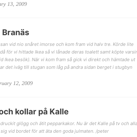
ary 13, 2009
l Branäs
esan vid nio snåret imorse och kom fram vid halv tre. Körde lite
då för vi hittade Ikea så vi lånade deras toalett samt köpte varsi
id Ikea besök). När vi kom fram så gick vi direkt och hämtade ut
ar det iväg till stugan som låg på andra sidan berget i stugbyn
ruary 12, 2009
ch kollar på Kalle
druckit glögg och ätit pepparkakor. Nu är det Kalle på tv och all
 sig vid bordet för att äta den goda julmaten. /peter