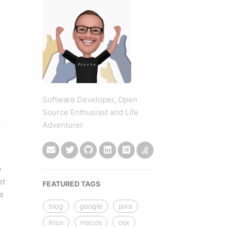
Software Developer, Open
Source Enthusiast and Life
Adventurer
e
et
FEATURED TAGS
a
blog
google
java
linux
macos
osx