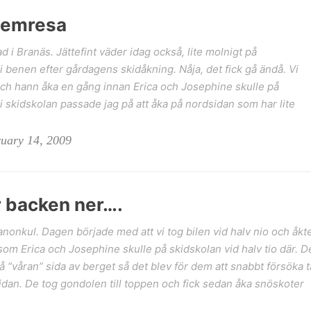
hemresa
d i Branäs. Jättefint väder idag också, lite molnigt på
 i benen efter gårdagens skidåkning. Nåja, det fick gå ändå. Vi
et och hann åka en gång innan Erica och Josephine skulle på
i skidskolan passade jag på att åka på nordsidan som har lite
ruary 14, 2009
r backen ner….
kanonkul. Dagen började med att vi tog bilen vid halv nio och åkt
rsom Erica och Josephine skulle på skidskolan vid halv tio där. D
på “våran” sida av berget så det blev för dem att snabbt försöka t
idan. De tog gondolen till toppen och fick sedan åka snöskoter