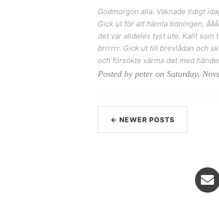
Godmorgon alla. Vaknade tidigt idag
Gick ut för att hämta tidningen, åå
det var alldeles tyst ute. Kallt so
brrrrrr. Gick ut till brevlådan och s
och försökte värma det med händer
Posted by peter on Saturday, Nov
← NEWER POSTS