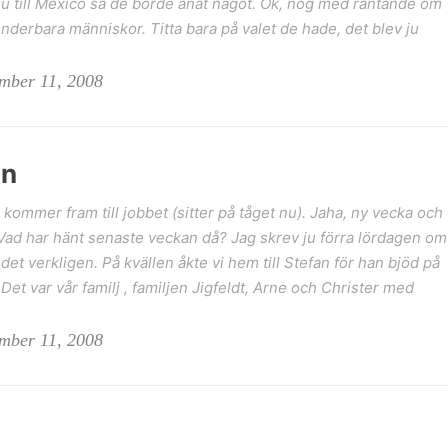
ju till Mexico så de borde anat något. Ok, nog med rantande om
underbara människor. Titta bara på valet de hade, det blev ju
ember 11, 2008
on
 kommer fram till jobbet (sitter på tåget nu). Jaha, ny vecka och
Vad har hänt senaste veckan då? Jag skrev ju förra lördagen om
 det verkligen. På kvällen åkte vi hem till Stefan för han bjöd på
Det var vår familj , familjen Jigfeldt, Arne och Christer med
ember 11, 2008