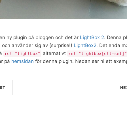
t en ny plugin på bloggen och det är
LightBox 2
. Denna pl
n och använder sig av (surprise!)
LightBox2
. Det enda m
på
alternativt
rel="lightbox"
rel="lightbox[ett-set]"
mer på
hemsidan
för denna plugin. Nedan ser ni ett exem
ST
NE