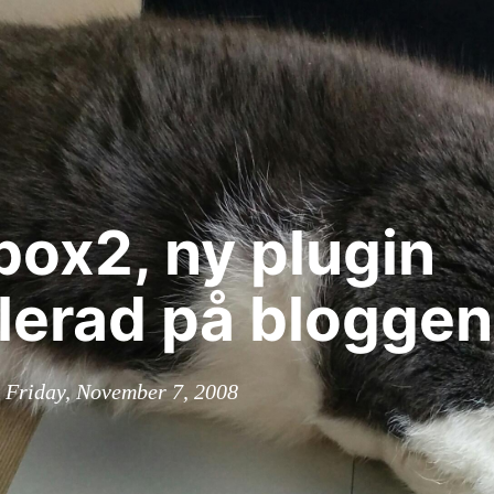
box2, ny plugin
llerad på bloggen
n Friday, November 7, 2008