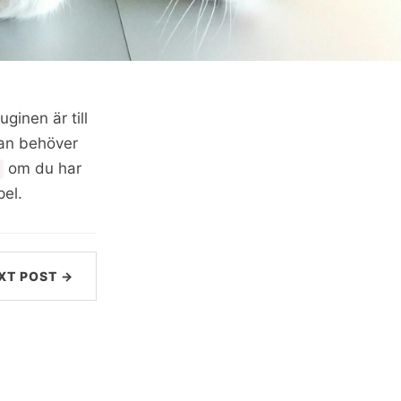
uginen är till
an behöver
om du har
pel.
XT POST →