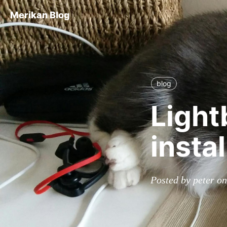
Merikan Blog
blog
Light
insta
Posted by peter o