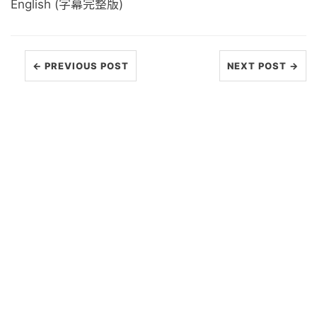
English (字幕完整版)
← PREVIOUS POST
NEXT POST →