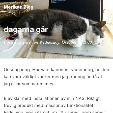
Merikan Blog
Tog
nav
dagarna går
Posted by peter on Wednesday, October 8, 2008
Onsdag idag. Har varit kanonfint väder idag, hösten
kan vara väldigt vacker men jag tror nog ändå att
jag gillar sommaren mest.
Blev klar med installationen av min NAS. Riktigt
trevlig produkt med massor av funktionalitet.
Fildelning med cifs och nfs, ftp server, web server,