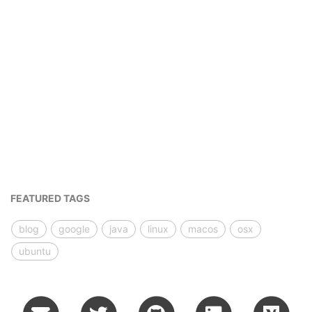
FEATURED TAGS
blog
google
java
linux
macos
osx
ubuntu